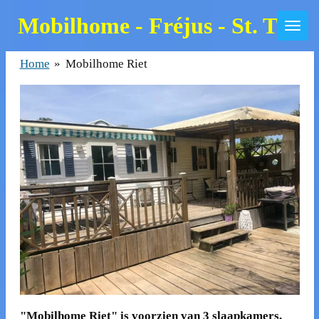
Skip
Mobilhome - Fréjus - St. Trop
to
main
Home
»
Mobilhome Riet
content
"Mobilhome Riet" is voorzien van 3 slaapkamers,