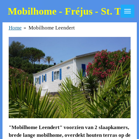
Skip
Mobilhome - Fréjus - St. Trop
to
main
Home
»
Mobilhome Leendert
content
"Mobilhome Leendert" voorzien van 2 slaapkamers,
brede lange mobilhome, overdekt houten terras op de