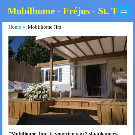
Skip
Mobilhome - Fréjus - St. Trop
to
main
Home
»
Mobilhome Jim
content
"Mobilhome Jim" is voorzien van 2 slaapkamers,