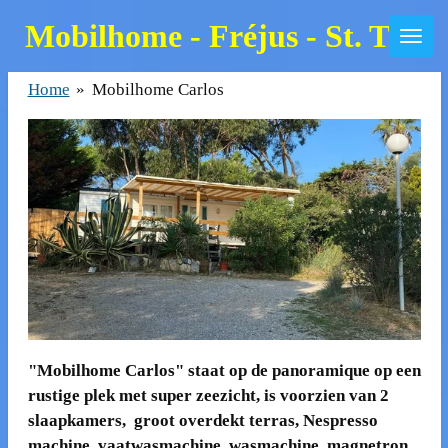
Skip
Mobilhome - Fréjus - St. Trop
to
main
Home
»
Mobilhome Carlos
content
"Mobilhome Carlos" staat op de panoramique op een
rustige plek met super zeezicht, is voorzien van 2
slaapkamers, groot overdekt terras, Nespresso
machine, vaatwasmachine, wasmachine, magnetron,