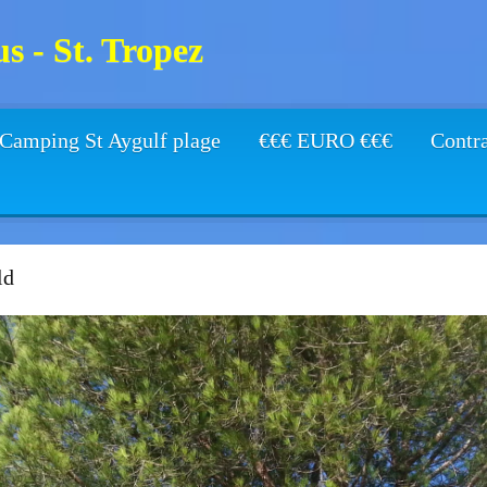
s - St. Tropez
Camping St Aygulf plage
€€€ EURO €€€
Contr
ld