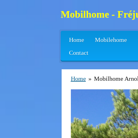
Skip
Mobilhome - Fréju
to
main
content
Home
Mobilehome
Contact
Home
»
Mobilhome Arno