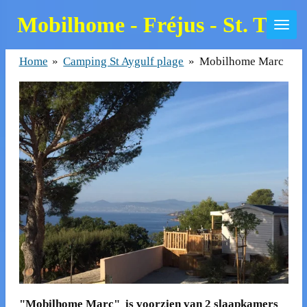
Skip
Mobilhome - Fréjus - St. Trop
to
main
Home
»
Camping St Aygulf plage
»
Mobilhome Marc
content
"Mobilhome Marc" is voorzien van 2 slaapkamers